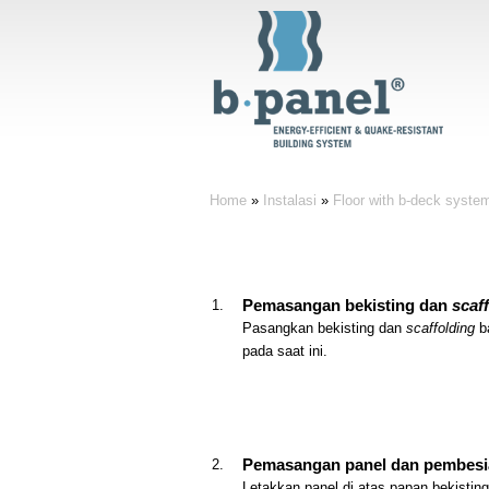
Home
»
Instalasi
»
Floor with b-deck syste
Pemasangan bekisting dan
scaf
Pasangkan bekisting dan
scaffolding
ba
pada saat ini.
Pemasangan panel dan pembesi
Letakkan panel di atas papan bekistin