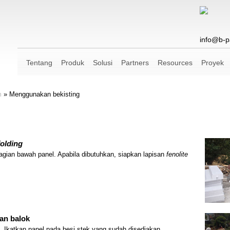
info@b-p
Tentang
Produk
Solusi
Partners
Resources
Proyek
m
»
Menggunakan bekisting
folding
gian bawah panel. Apabila dibutuhkan, siapkan lapisan
fenolite
an balok
g. Ikatkan panel pada besi stek yang sudah disediakan.