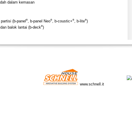
 sudah dalam kemasan
®
®
®
®
partisi (b-panel
, b-panel Neo
, b-coustic+
, b-lite
)
®
dan balok lantai (b-deck
)
www.schnell.it